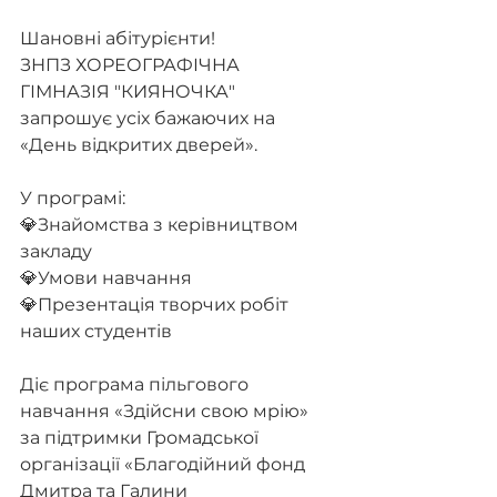
Шановні абітурієнти!
ЗНПЗ ХОРЕОГРАФІЧНА 
ГІМНАЗІЯ "КИЯНОЧКА" 
запрошує усіх бажаючих на 
«День відкритих дверей».
У програмі:
💎Знайомства з керівництвом 
закладу
💎Умови навчання
💎Презентація творчих робіт 
наших студентів
Діє програма пільгового 
навчання «Здійсни свою мрію» 
за підтримки Громадської 
організації «Благодійний фонд 
Дмитра та Галини 