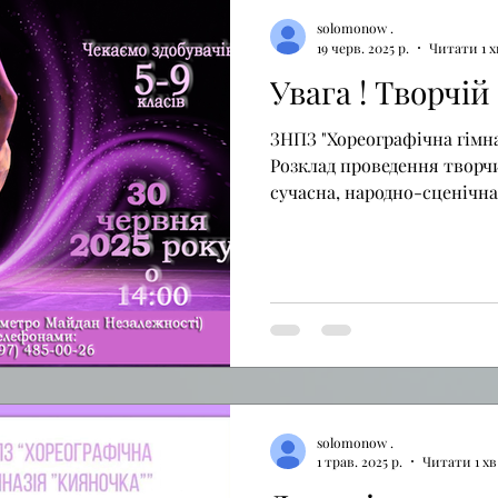
solomonow .
19 черв. 2025 р.
Читати 1 х
Увага ! Творчій
ЗНПЗ "Хореографічна гімна
Розклад проведення творчи
сучасна, народно-сценічна 
solomonow .
1 трав. 2025 р.
Читати 1 хв