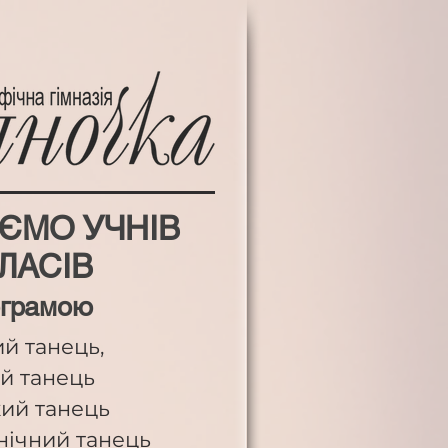
ЄМО УЧНІВ
КЛАСІВ
ограмою
й танець,
й танець
кий танець
нічний танець