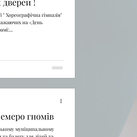
 дверей !
 " Хореографічна гімназія"
бажаючих на «День
мі:...
семеро гномів
вському муніципальному
 та балету для дітей та