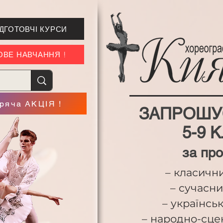
ІДГОТОВЧІ КУРСИ
ГОВЕ НАВЧАННЯ !
оряча АКЦІЯ !
ЗАПРОШУ
5-9 
за пр
– класични
– сучасни
– українсь
– народно-сце