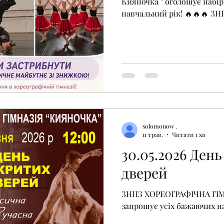
Кияночка " оголошує набір
навчальний рік! 🔥🔥🔥 ЗНПЗ «Хореографічна гімназія
«Кияночка» оголошує набір 
Базова та повна загальна 
вивчення дисциплін худож
Навчання поєднується з 
практикою,виступами на с
закордонними гастролями.
мають змогу продовжувати
«Київський хореографічн
solomonow .
11 трав.
Читати 1 хв
30.05.2026 Ден
дверей
ЗНПЗ ХОРЕОГРАФІЧНА ГІ
запрошує усіх бажаючих на