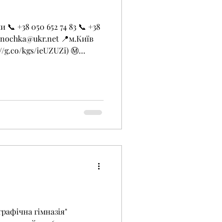
📞 +38 050 652 74 83 📞 +38
janochka@ukr.net 📍м.Київ
://g.co/kgs/ieUZUZi) Ⓜ️
графічна гімназія"