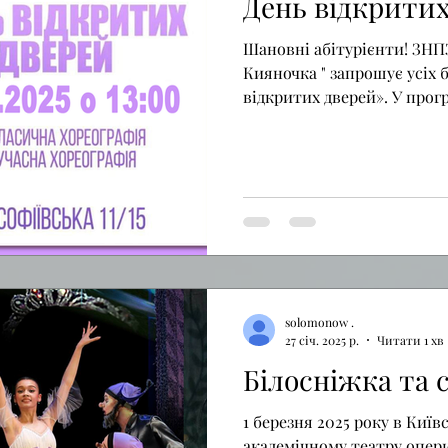
День відкритих
Шановні абітурієнти! ЗНПЗ
Кияночка " запрошує усіх 
відкритих дверей». У програ
solomonow .
27 січ. 2025 р.
Читати 1 хв
Білосніжка та 
1 березня 2025 року в Киї
академічному театру опери