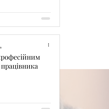
хв
 професійним
 працівника