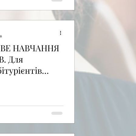
хв
ГОВЕ НАВЧАННЯ
. Для
ітурієнтів
джетний