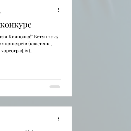
в
 конкурс
зія Кияночка!" Вступ 2025
х конкурсів (класична,
хореографія)...