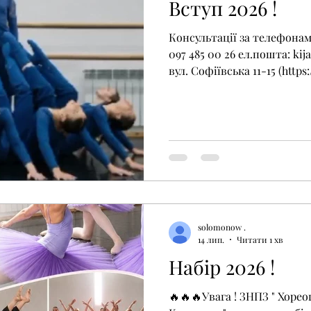
Вступ 2026 !
Консультації за телефонами 
097 485 00 26 ел.пошта: ki
вул. Софіївська 11-15 (https
Майдан Незалежності
solomonow .
14 лип.
Читати 1 хв
Набір 2026 !
🔥🔥🔥Увага ! ЗНПЗ " Хорео