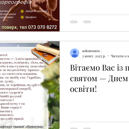
solomonow .
3 жовт. 2025 р.
Читати 0 
Вітаємо Вас із
святом — Днем
освіти!