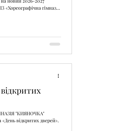
 на новий 2026-2027
учнів до 5-9 класів.
середня освіта. Поглиблене
ньо-естетичного циклу.
активною концертною
ценах Києва та
 Випускники гімназії
 навчання у ДП
ий
ь відкритих
МНАЗІЯ "КИЯНОЧКА"
 «День відкритих дверей».