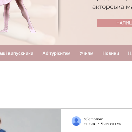
акторська м
НАПИШ
аші випускники
Абітурієнтам
Учням
Новини
Н
solomonow .
22 лип.
Читати 1 хв