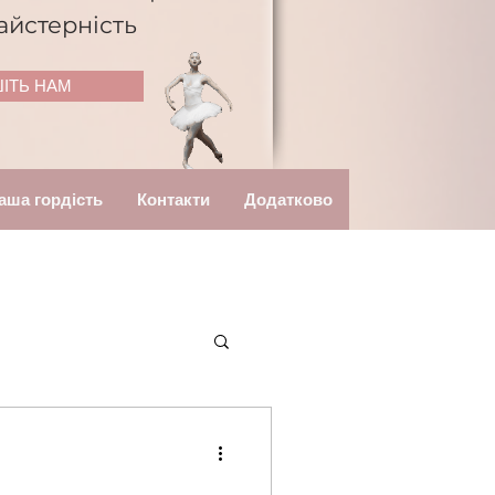
айстерність
ІТЬ НАМ
аша гордість
Контакти
Додатково