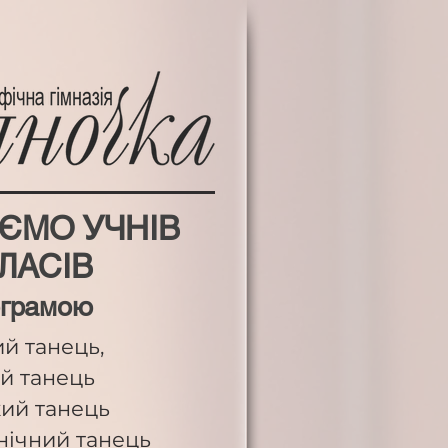
ЄМО УЧНІВ
КЛАСІВ
ограмою
й танець,
й танець
кий танець
нічний танець