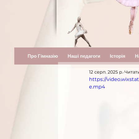
Про Гімназію
Наші педагоги
Історія
Н
12 серп. 2025 р.
Читати
https://video.wixs
e.mp4