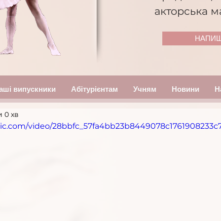
акторська м
НАПИШ
аші випускники
Абітурієнтам
Учням
Новини
Н
 0 хв
tatic.com/video/28bbfc_57fa4bb23b8449078c1761908233c7