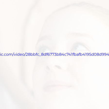
tatic.com/video/28bbfc_8df6773b84c741fbafb4195d08d994