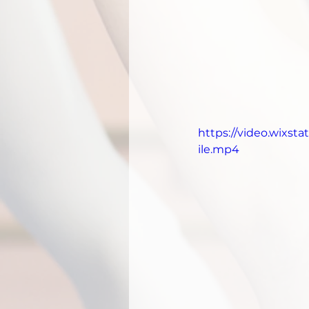
https://video.wixs
ile.mp4