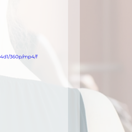
84d1/360p/mp4/f