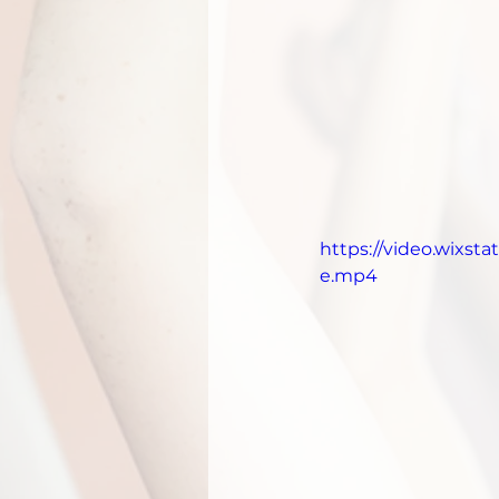
https://video.wixs
e.mp4