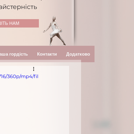
айстерність
ІТЬ НАМ
аша гордість
Контакти
Додатково
16/360p/mp4/fil