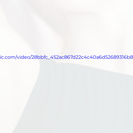
tatic.com/video/28bbfc_452ac867d22c4c40a6d52689316b