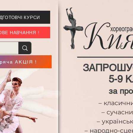
ІДГОТОВЧІ КУРСИ
ГОВЕ НАВЧАННЯ !
оряча АКЦІЯ !
ЗАПРОШУ
5-9 
за пр
– класични
– сучасни
– українсь
– народно-сце